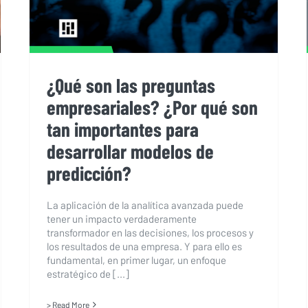
¿Qué son las preguntas
empresariales? ¿Por qué son
tan importantes para
desarrollar modelos de
predicción?
La aplicación de la analítica avanzada puede
tener un impacto verdaderamente
transformador en las decisiones, los procesos y
los resultados de una empresa. Y para ello es
fundamental, en primer lugar, un enfoque
estratégico de [...]
> Read More