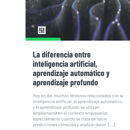
automático y aprendizaje
profundo
La diferencia entre
inteligencia artificial,
aprendizaje automático y
aprendizaje profundo
Hoy en día, muchos términos relacionados con la
inteligencia artificial, el aprendizaje automático
y el aprendizaje profundo se utilizan
ampliamente en el contexto empresarial,
especialmente cuando se trata de hacer
predicciones correctas y analizar datos. [...]