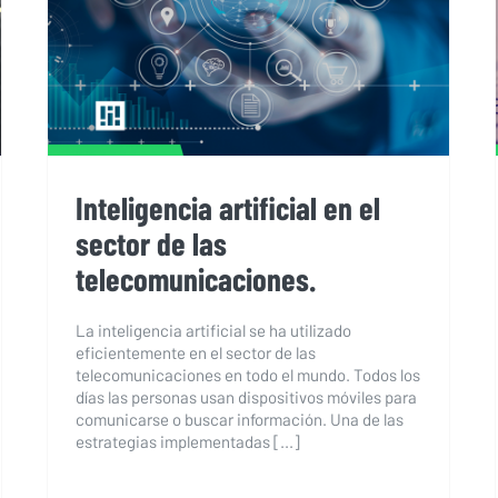
telecomunicaciones.
Inteligencia artificial en el
sector de las
telecomunicaciones.
La inteligencia artificial se ha utilizado
eficientemente en el sector de las
telecomunicaciones en todo el mundo. Todos los
días las personas usan dispositivos móviles para
comunicarse o buscar información. Una de las
estrategias implementadas [...]