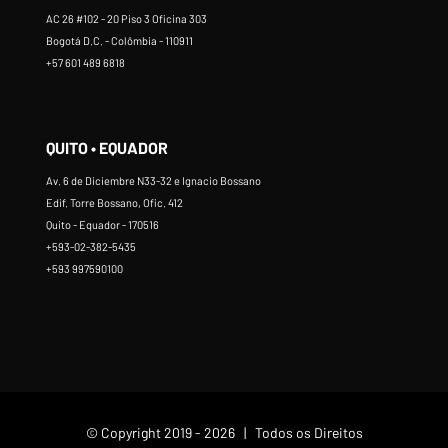
AC 26 #102 - 20 Piso 3 Oficina 303
Bogotá D.C. - Colômbia - 110911
+57 601 489 6818
QUITO • EQUADOR
Av. 6 de Diciembre N33-32 e Ignacio Bossano
Edif. Torre Bossano, Ofic. 412
Quito - Equador - 170516
+593-02-382-5435
+593 997590100
© Copyright 2019 -
2026 | Todos os Direitos