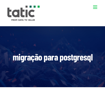
Ir
para
o
conteúdo
migração para postgresql