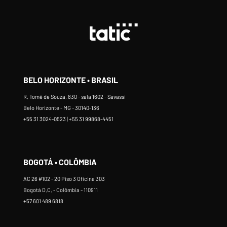
BELO HORIZONTE • BRASIL
R. Tomé de Souza, 830 - sala 1602 - Savassi
Belo Horizonte - MG - 30140-136
+55 31 3024-0523 | +55 31 99868-4451
BOGOTÁ • COLÔMBIA
AC 26 #102 - 20 Piso 3 Oficina 303
Bogotá D.C. - Colômbia - 110911
+57 601 489 6818