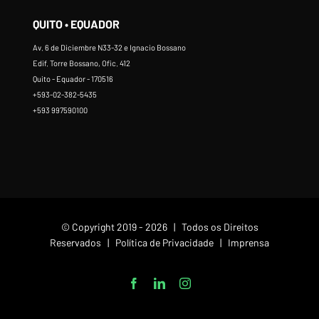
QUITO • EQUADOR
Av. 6 de Diciembre N33-32 e Ignacio Bossano
Edif. Torre Bossano, Ofic. 412
Quito - Equador - 170516
+593-02-382-5435
+593 997590100
© Copyright 2019 -
2026 | Todos os Direitos
Reservados |
Política de Privacidade
|
Imprensa
Facebook
LinkedIn
Instagram