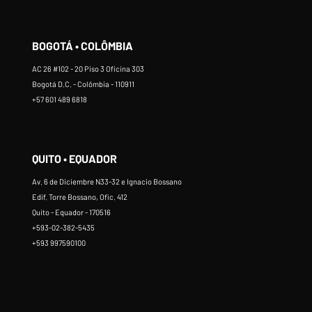
BOGOTÁ • COLÔMBIA
AC 26 #102 - 20 Piso 3 Oficina 303
Bogotá D.C. - Colômbia - 110911
+57 601 489 6818
QUITO • EQUADOR
Av. 6 de Diciembre N33-32 e Ignacio Bossano
Edif. Torre Bossano, Ofic. 412
Quito - Equador - 170516
+593-02-382-5435
+593 997590100