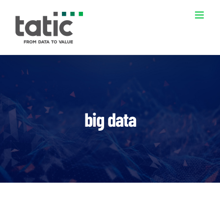
Ir
para
o
conteúdo
big data