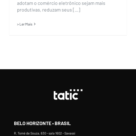
adotam o comércio eletrônico sejam mais
produtivas, reduzam seus [...]
> Ler Mais
BELO HORIZONTE • BRASIL
R. Tomé de Souza, 830 - sala 1602 - Savassi