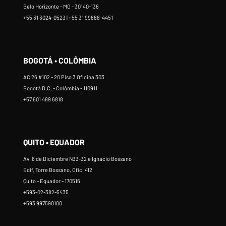
Belo Horizonte - MG - 30140-136
+55 31 3024-0523 | +55 31 99868-4451
BOGOTÁ • COLÔMBIA
AC 26 #102 - 20 Piso 3 Oficina 303
Bogotá D.C. - Colômbia - 110911
+57 601 489 6818
QUITO • EQUADOR
Av. 6 de Diciembre N33-32 e Ignacio Bossano
Edif. Torre Bossano, Ofic. 412
Quito - Equador - 170516
+593-02-382-5435
+593 997590100