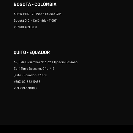
BOGOTÁ • COLÔMBIA
AC 26 #102 - 20 Piso 3 Oficina 303
Bogotá D.C. - Colômbia - 110911
+57 601 489 6818
QUITO • EQUADOR
Av. 6 de Diciembre N33-32 e Ignacio Bossano
Edif. Torre Bossano, Ofic. 412
Quito - Equador - 170516
+593-02-382-5435
+593 997590100