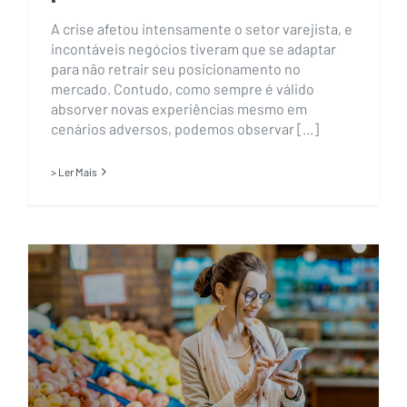
A crise afetou intensamente o setor varejista, e
incontáveis negócios tiveram que se adaptar
para não retrair seu posicionamento no
mercado. Contudo, como sempre é válido
absorver novas experiências mesmo em
cenários adversos, podemos observar [...]
> Ler Mais
A importância do uso dos dados
para promover ações