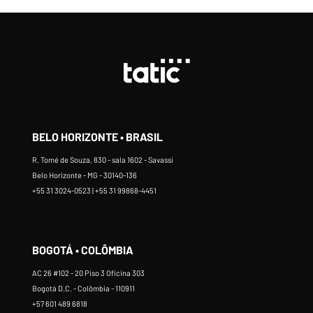
BELO HORIZONTE • BRASIL
R. Tomé de Souza, 830 - sala 1602 - Savassi
Belo Horizonte - MG - 30140-136
+55 31 3024-0523 | +55 31 99868-4451
BOGOTÁ • COLÔMBIA
AC 26 #102 - 20 Piso 3 Oficina 303
Bogotá D.C. - Colômbia - 110911
+57 601 489 6818