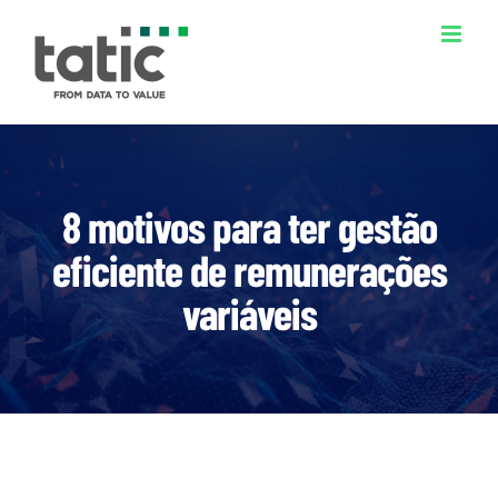
Ir
para
o
conteúdo
8 motivos para ter gestão
eficiente de remunerações
variáveis