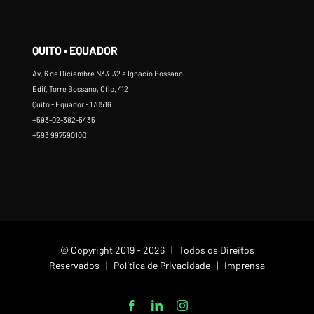
QUITO • EQUADOR
Av. 6 de Diciembre N33-32 e Ignacio Bossano
Edif. Torre Bossano, Ofic. 412
Quito - Equador - 170516
+593-02-382-5435
+593 997590100
© Copyright 2019 -
2026 | Todos os Direitos
Reservados |
Política de Privacidade
|
Imprensa
Facebook
LinkedIn
Instagram