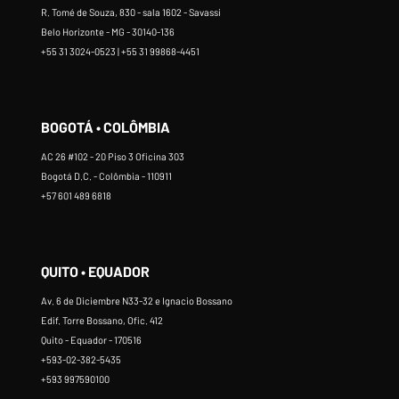
R. Tomé de Souza, 830 - sala 1602 - Savassi
Belo Horizonte - MG - 30140-136
+55 31 3024-0523 | +55 31 99868-4451
BOGOTÁ • COLÔMBIA
AC 26 #102 - 20 Piso 3 Oficina 303
Bogotá D.C. - Colômbia - 110911
+57 601 489 6818
QUITO • EQUADOR
Av. 6 de Diciembre N33-32 e Ignacio Bossano
Edif. Torre Bossano, Ofic. 412
Quito - Equador - 170516
+593-02-382-5435
+593 997590100