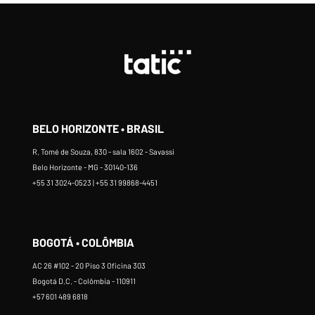
BELO HORIZONTE • BRASIL
R. Tomé de Souza, 830 - sala 1602 - Savassi
Belo Horizonte - MG - 30140-136
+55 31 3024-0523 | +55 31 99868-4451
BOGOTÁ • COLÔMBIA
AC 26 #102 - 20 Piso 3 Oficina 303
Bogotá D.C. - Colômbia - 110911
+57 601 489 6818