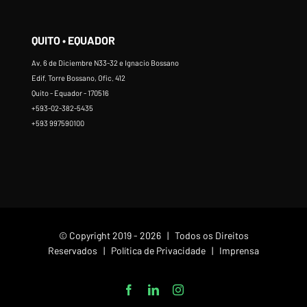
QUITO • EQUADOR
Av. 6 de Diciembre N33-32 e Ignacio Bossano
Edif. Torre Bossano, Ofic. 412
Quito - Equador - 170516
+593-02-382-5435
+593 997590100
© Copyright 2019 -
2026 | Todos os Direitos
Reservados |
Política de Privacidade
|
Imprensa
Facebook
LinkedIn
Instagram