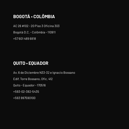
BOGOTÁ • COLÔMBIA
AC 26 #102 - 20 Piso 3 Oficina 303
Bogotá D.C. - Colômbia - 110911
+57 601 489 6818
QUITO • EQUADOR
Av. 6 de Diciembre N33-32 e Ignacio Bossano
Edif. Torre Bossano, Ofic. 412
Quito - Equador - 170516
+593-02-382-5435
+593 997590100