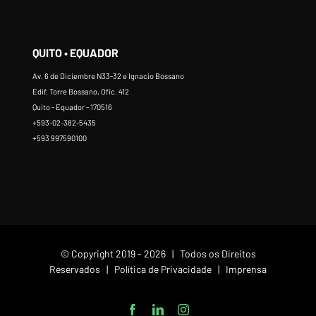
QUITO • EQUADOR
Av. 6 de Diciembre N33-32 e Ignacio Bossano
Edif. Torre Bossano, Ofic. 412
Quito - Equador - 170516
+593-02-382-5435
+593 997590100
© Copyright 2019 -
2026 | Todos os Direitos
Reservados |
Política de Privacidade
|
Imprensa
Facebook
LinkedIn
Instagram