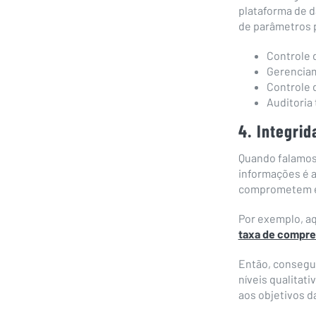
plataforma de d
de parâmetros p
Controle d
Gerenciam
Controle d
Auditoria 
4. Integri
Quando falamos
informações é 
comprometem es
Por exemplo, aq
taxa de compr
Então, consegu
níveis qualitat
aos objetivos d