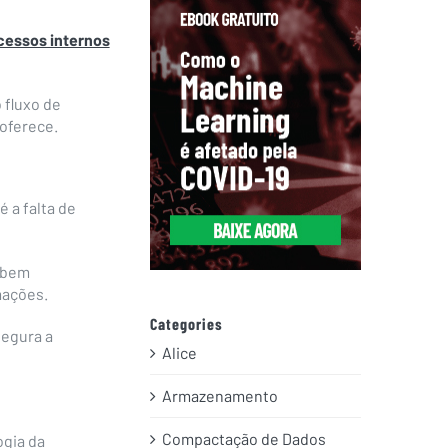
cessos internos
 fluxo de
oferece.
 a falta de
o bem
mações.
Categories
egura a
Alice
Armazenamento
Compactação de Dados
ogia da