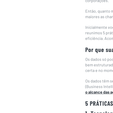
corporações.
Então, quanto m
maiores as chan
Inicialmente vo
reunimos 5 prát
eficiência. Aco
Por que su
Os dados só po
bem estruturad
certa e no mome
Os dados têm se 
(Business Intell
o alcance das a
5 PRÁTICA