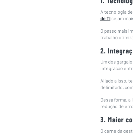
1. Tecnolo
A tecnologia d
de TI
sejam mais
O passo mais im
trabalho otimiz
2. Integra
Um dos gargalo
integração entr
Aliado a isso, 
delimitado, com
Dessa forma, a
redução de err
3. Maior c
O cerne da gest