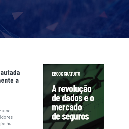
pautada
mente a
az uma
midores
 pelas