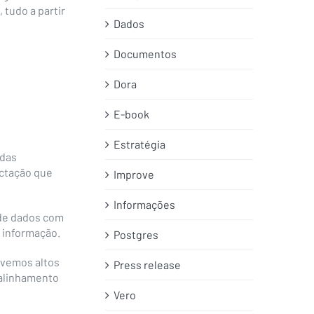
 tudo a partir
Dados
Documentos
Dora
E-book
Estratégia
 das
ctação que
Improve
Informações
 de dados com
 informação.
Postgres
vemos altos
Press release
 alinhamento
Vero