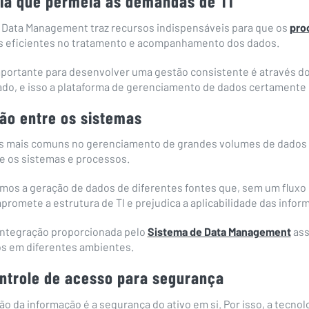
gia que permeia as demandas de TI
e Data Management traz recursos indispensáveis para que os
pro
 eficientes no tratamento e acompanhamento dos dados.
portante para desenvolver uma gestão consistente é através do
ado, e isso a plataforma de gerenciamento de dados certamente 
ção entre os sistemas
s mais comuns no gerenciamento de grandes volumes de dados é
e os sistemas e processos.
temos a geração de dados de diferentes fontes que, sem um flux
promete a estrutura de TI e prejudica a aplicabilidade das infor
 integração proporcionada pelo
Sistema de Data Management
ass
os em diferentes ambientes.
ontrole de acesso para segurança
ão da informação é a segurança do ativo em si. Por isso, a tecnol