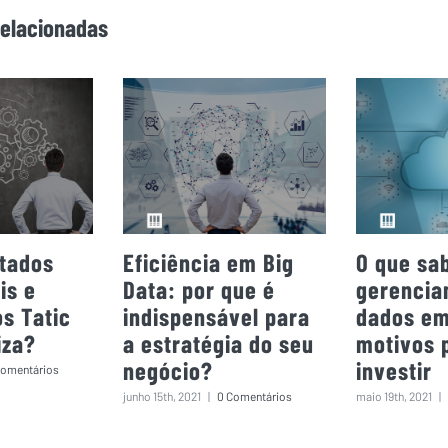
elacionadas
ltados
Eficiência em Big
O que sa
is e
Data: por que é
gerencia
os Tatic
indispensável para
dados em
iza?
a estratégia do seu
motivos 
negócio?
investir
Comentários
junho 15th, 2021
|
0 Comentários
maio 19th, 2021
|