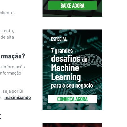
cliente,
 tanto,
de alta
formação?
a informação
 informação
 seja por BI
al,
maximizando
E