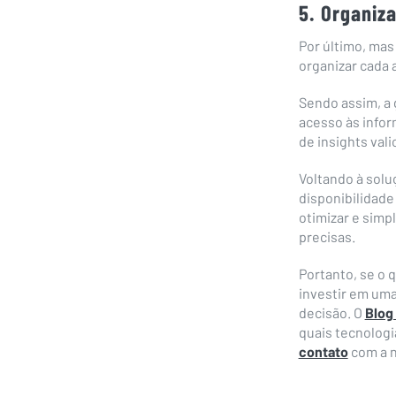
5. Organiza
Por último, mas
organizar cada 
Sendo assim, a 
acesso às infor
de insights val
Voltando à solu
disponibilidade
otimizar e simp
precisas.
Portanto, se o 
investir em uma
decisão. O
Blog 
quais tecnologi
contato
com a n