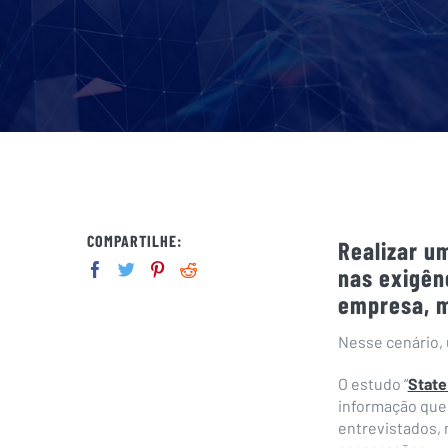
COMPARTILHE:
Realizar u
nas exigên
empresa, m
Nesse cenário,
O estudo “
State
informação que 
entrevistados, 