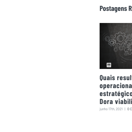
Postagens R
Quais resu
operaciona
estratégic
Dora viabil
junho 17th, 2021
|
0 