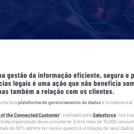
ma gestão da informação eficiente, segura e 
cias legais é uma ação que não beneficia so
as também a relação com os clientes.
 uma boa
plataforma de gerenciamento de dados
é fundamental.
 of the Connected Customer
”, realizado pela
Salesforce
, nos tr
toda organização deve considerar. Entre mais de 15.000 consu
mais de 50% admite ter receio quanto à utilização de seus dados